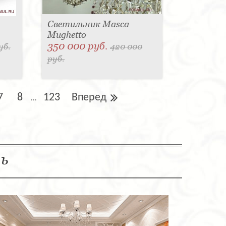
Светильник Masca
Mughetto
350 000 руб.
уб.
420 000
руб.
7
8
123
Вперед
...
ль