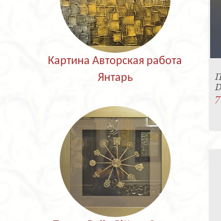
Картина Авторская работа
П
Янтарь
D
7