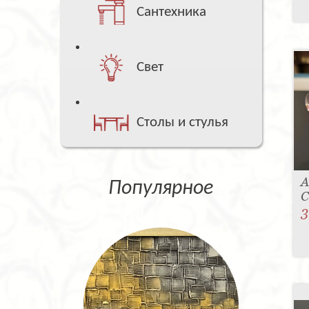
Сантехника
Свет
Столы и стулья
А
Популярное
С
3