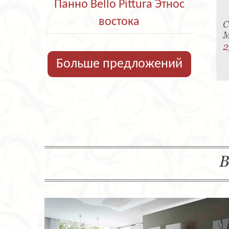
Панно Bello Pittura Этнос
востока
С
M
2
Больше предложений
В