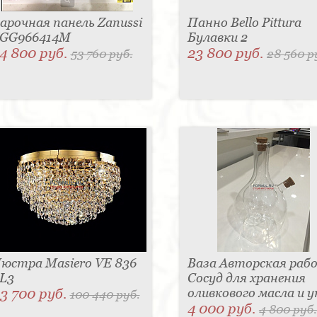
арочная панель Zanussi
Панно Bello Pittura
GG966414M
Булавки 2
4 800 руб.
23 800 руб.
53 760 руб.
28 560 р
юстра Masiero VE 836
Ваза Авторская раб
L3
Сосуд для хранения
3 700 руб.
оливкового масла и у
100 440 руб.
4 000 руб.
4 800 руб.