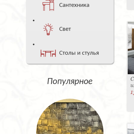
Сантехника
Свет
Столы и стулья
С
Популярное
w
1