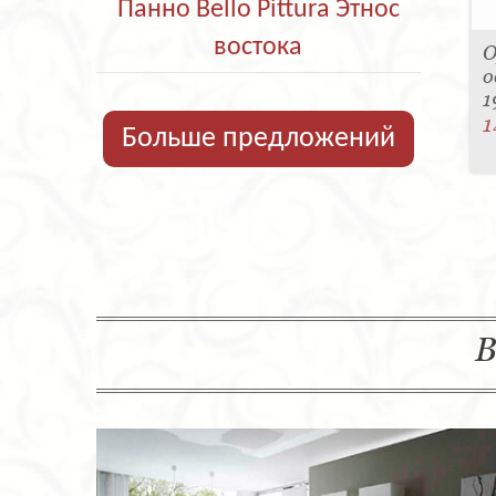
Панно Bello Pittura Этнос
востока
О
о
1
1
Больше предложений
В