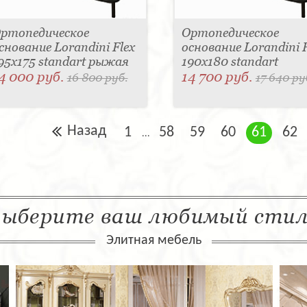
ртопедическое
Ортопедическое
снование Lorandini Flex
основание Lorandini F
95x175 standart рыжая
190x180 standart
4 000 руб.
14 700 руб.
16 800 руб.
17 640 ру
Назад
1
58
59
60
61
62
...
ыберите ваш любимый сти
Элитная мебель