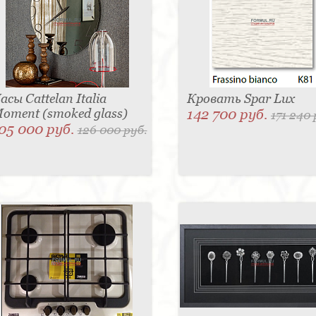
асы Cattelan Italia
Кровать Spar Lux
oment (smoked glass)
142 700 руб.
171 240 
05 000 руб.
126 000 руб.