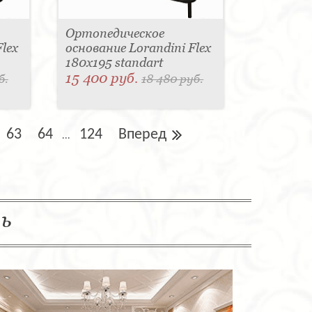
Ортопедическое
lex
основание Lorandini Flex
180x195 standart
15 400 руб.
б.
18 480 руб.
63
64
124
Вперед
...
ль