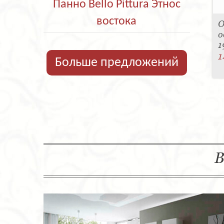
Панно Bello Pittura Этнос
востока
О
о
1
1
Больше предложений
В