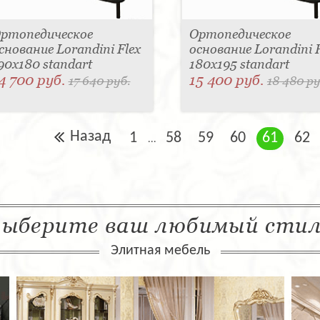
ртопедическое
Ортопедическое
снование Lorandini Flex
основание Lorandini F
90x180 standart
180x195 standart
4 700 руб.
15 400 руб.
17 640 руб.
18 480 ру
Назад
1
58
59
60
61
62
...
ыберите ваш любимый сти
Элитная мебель