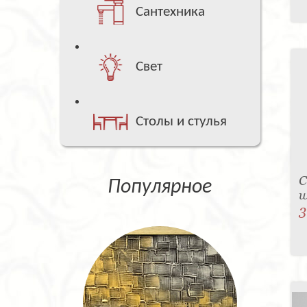
Сантехника
Свет
Столы и стулья
С
Популярное
w
3