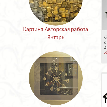
Картина Авторская работа
О
Янтарь
о
2
8