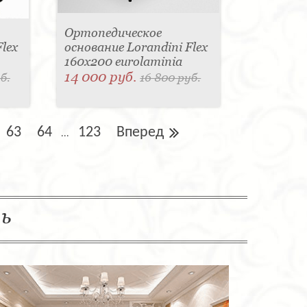
Ортопедическое
lex
основание Lorandini Flex
160x200 eurolaminia
14 000 руб.
б.
16 800 руб.
63
64
123
Вперед
...
ль