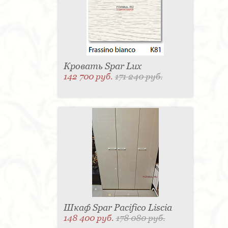
Матраc - 4
Графин - 4
Держатель для
стакана - 4
Панель настенная для TV - 4
Вытяжка - 3
Кассетница - 3
Держатель для
туалетной бумаги - 3
Поднос - 3
Пантограф - 3
Мыльница - 3
Раковина - 3
Унитаз - 2
Кухня - 2
Стиральная машина - 2
Туалетный столик - 2
Тумба - 2
Бар - 2
Карниз для штор - 2
Газетница - 2
Кровать Spar Lux
Крючок - 2
Полотенцесушитель - 2
142 700 руб.
171 240 руб.
Розетка - 2
Игрушка - 1
Игрушка - 1
Мясорубка - 1
Съемник для одежды - 1
Игрушка - 1
Игрушка - 1
Витрина - 1
Стойка
ресепшен - 1
Морозильная камера - 1
Выдвижная система - 1
Ведро для мусора - 1
Утюг - 1
Игрушка - 1
Игрушка - 1
Держатель
для обуви - 1
Держатель для одежды - 1
Бутылочница - 1
Ширма - 1
Шезлонг - 1
Микроволновая печь - 1
Кондиционер - 1
Душевая кабина - 1
Буфет - 1
Спальня - 1
Игрушка - 1
Игрушка - 1
Игрушка - 1
Игрушка - 1
Игрушка - 1
Игрушка - 1
Подогреватель посуды - 1
Игрушка - 1
Стойка
для TV - 1
Шкаф Spar Pacifico Liscia
148 400 руб.
178 080 руб.