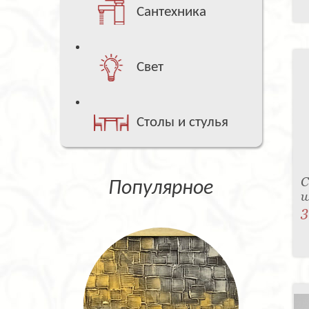
Сантехника
Свет
Столы и стулья
С
Популярное
w
3