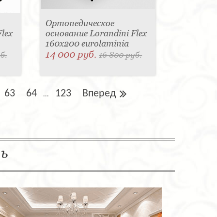
Ортопедическое
lex
основание Lorandini Flex
160x200 eurolaminia
14 000 руб.
б.
16 800 руб.
63
64
123
Вперед
...
ль