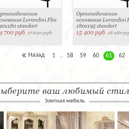
ртопедическое
Ортопедическое
снование Lorandini Flex
основание Lorandini F
90x180 standart
180x195 standart
4 700 руб.
15 400 руб.
17 640 руб.
18 480 ру
Назад
1
58
59
60
61
62
...
ыберите ваш любимый сти
Элитная мебель