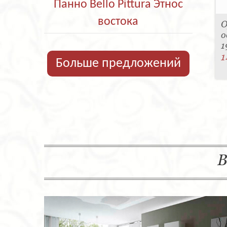
Панно Bello Pittura Этнос
востока
О
о
1
1
Больше предложений
В