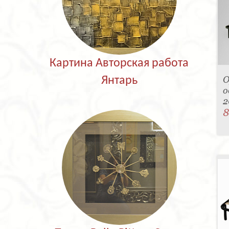
Картина Авторская работа
О
Янтарь
о
2
8