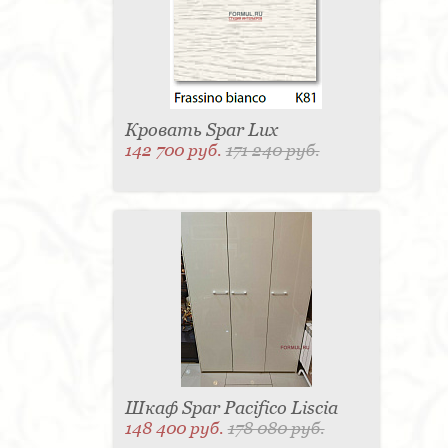
Матраc - 4
Графин - 4
Держатель для
стакана - 4
Панель настенная для TV - 4
Вытяжка - 3
Кассетница - 3
Держатель для
туалетной бумаги - 3
Поднос - 3
Пантограф - 3
Мыльница - 3
Раковина - 3
Унитаз - 2
Кухня - 2
Стиральная машина - 2
Туалетный столик - 2
Тумба - 2
Бар - 2
Карниз для штор - 2
Газетница - 2
Кровать Spar Lux
Крючок - 2
Полотенцесушитель - 2
142 700 руб.
171 240 руб.
Розетка - 2
Игрушка - 1
Игрушка - 1
Мясорубка - 1
Съемник для одежды - 1
Игрушка - 1
Игрушка - 1
Витрина - 1
Стойка
ресепшен - 1
Морозильная камера - 1
Выдвижная система - 1
Ведро для мусора - 1
Утюг - 1
Игрушка - 1
Игрушка - 1
Держатель
для обуви - 1
Держатель для одежды - 1
Бутылочница - 1
Ширма - 1
Шезлонг - 1
Микроволновая печь - 1
Кондиционер - 1
Душевая кабина - 1
Буфет - 1
Спальня - 1
Игрушка - 1
Игрушка - 1
Игрушка - 1
Игрушка - 1
Игрушка - 1
Игрушка - 1
Подогреватель посуды - 1
Игрушка - 1
Стойка
для TV - 1
Шкаф Spar Pacifico Liscia
148 400 руб.
178 080 руб.