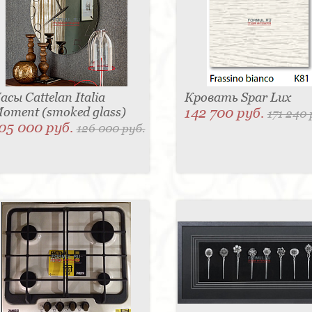
асы Cattelan Italia
Кровать Spar Lux
oment (smoked glass)
142 700 руб.
171 240 
05 000 руб.
126 000 руб.