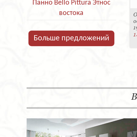
Панно Bello Pittura Этнос
востока
О
о
1
1
Больше предложений
В