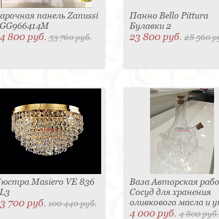
арочная панель Zanussi
Панно Bello Pittura
GG966414M
Булавки 2
4 800 руб.
23 800 руб.
53 760 руб.
28 560 р
юстра Masiero VE 836
Ваза Авторская раб
L3
Сосуд для хранения
3 700 руб.
оливкового масла и у
100 440 руб.
4 000 руб.
4 800 руб.