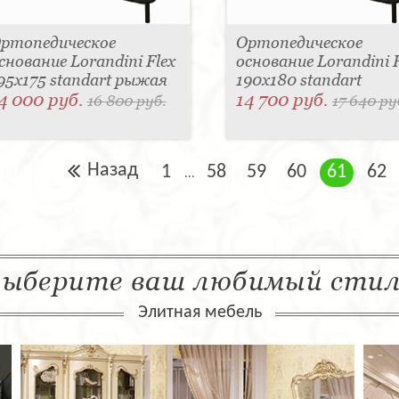
ртопедическое
Ортопедическое
снование Lorandini Flex
основание Lorandini F
95x175 standart рыжая
190x180 standart
4 000 руб.
14 700 руб.
16 800 руб.
17 640 ру
Назад
1
58
59
60
61
62
...
ыберите ваш любимый сти
Элитная мебель