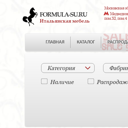
Московская об
FORMULA-SU.RU
Медведково
пом.XI, пом.4
Итальянская мебель
ГЛАВНАЯ
КАТАЛОГ
РАСПРО
Категория
Фабри
Наличие
Распродаж