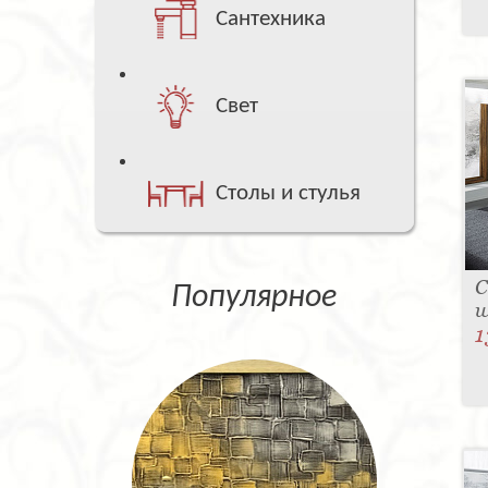
Сантехника
Свет
Столы и стулья
С
Популярное
w
1