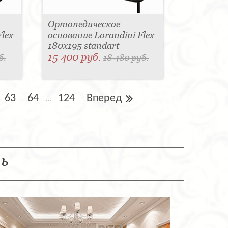
Ортопедическое
lex
основание Lorandini Flex
180x195 standart
15 400 руб.
б.
18 480 руб.
63
64
124
Вперед
...
ль