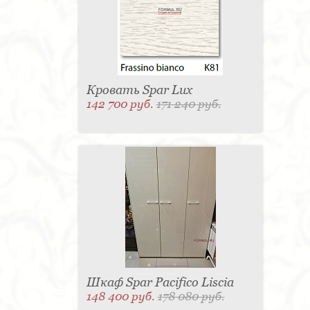
Матраc - 4
Графин - 4
Держатель для
стакана - 4
Панель настенная для TV - 4
Вытяжка - 3
Кассетница - 3
Держатель для
туалетной бумаги - 3
Поднос - 3
Пантограф - 3
Мыльница - 3
Раковина - 3
Унитаз - 2
Кухня - 2
Стиральная машина - 2
Туалетный столик - 2
Тумба - 2
Бар - 2
Карниз для штор - 2
Газетница - 2
Кровать Spar Lux
Крючок - 2
Полотенцесушитель - 2
142 700 руб.
171 240 руб.
Розетка - 2
Игрушка - 1
Игрушка - 1
Мясорубка - 1
Съемник для одежды - 1
Игрушка - 1
Игрушка - 1
Витрина - 1
Стойка
ресепшен - 1
Морозильная камера - 1
Выдвижная система - 1
Ведро для мусора - 1
Утюг - 1
Игрушка - 1
Игрушка - 1
Держатель
для обуви - 1
Держатель для одежды - 1
Бутылочница - 1
Ширма - 1
Шезлонг - 1
Микроволновая печь - 1
Кондиционер - 1
Душевая кабина - 1
Буфет - 1
Спальня - 1
Игрушка - 1
Игрушка - 1
Игрушка - 1
Игрушка - 1
Игрушка - 1
Игрушка - 1
Подогреватель посуды - 1
Игрушка - 1
Стойка
для TV - 1
Шкаф Spar Pacifico Liscia
148 400 руб.
178 080 руб.