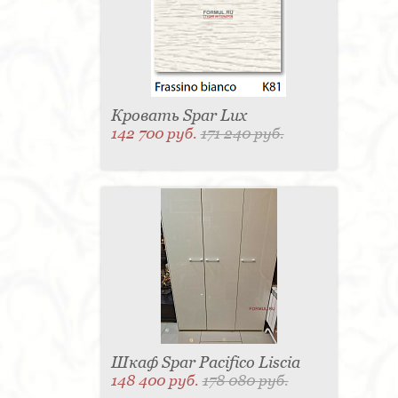
Матраc - 4
Графин - 4
Держатель для
стакана - 4
Панель настенная для TV - 4
Вытяжка - 3
Кассетница - 3
Держатель для
туалетной бумаги - 3
Поднос - 3
Пантограф - 3
Мыльница - 3
Раковина - 3
Унитаз - 2
Кухня - 2
Стиральная машина - 2
Туалетный столик - 2
Тумба - 2
Бар - 2
Карниз для штор - 2
Газетница - 2
Кровать Spar Lux
Крючок - 2
Полотенцесушитель - 2
142 700 руб.
171 240 руб.
Розетка - 2
Игрушка - 1
Игрушка - 1
Мясорубка - 1
Съемник для одежды - 1
Игрушка - 1
Игрушка - 1
Витрина - 1
Стойка
ресепшен - 1
Морозильная камера - 1
Выдвижная система - 1
Ведро для мусора - 1
Утюг - 1
Игрушка - 1
Игрушка - 1
Держатель
для обуви - 1
Держатель для одежды - 1
Бутылочница - 1
Ширма - 1
Шезлонг - 1
Микроволновая печь - 1
Кондиционер - 1
Душевая кабина - 1
Буфет - 1
Спальня - 1
Игрушка - 1
Игрушка - 1
Игрушка - 1
Игрушка - 1
Игрушка - 1
Игрушка - 1
Подогреватель посуды - 1
Игрушка - 1
Стойка
для TV - 1
Шкаф Spar Pacifico Liscia
148 400 руб.
178 080 руб.