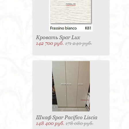
Матраc - 4
Графин - 4
Держатель для
стакана - 4
Панель настенная для TV - 4
Вытяжка - 3
Кассетница - 3
Держатель для
туалетной бумаги - 3
Поднос - 3
Пантограф - 3
Мыльница - 3
Раковина - 3
Унитаз - 2
Кухня - 2
Стиральная машина - 2
Туалетный столик - 2
Тумба - 2
Бар - 2
Карниз для штор - 2
Газетница - 2
Кровать Spar Lux
Крючок - 2
Полотенцесушитель - 2
142 700 руб.
171 240 руб.
Розетка - 2
Игрушка - 1
Игрушка - 1
Мясорубка - 1
Съемник для одежды - 1
Игрушка - 1
Игрушка - 1
Витрина - 1
Стойка
ресепшен - 1
Морозильная камера - 1
Выдвижная система - 1
Ведро для мусора - 1
Утюг - 1
Игрушка - 1
Игрушка - 1
Держатель
для обуви - 1
Держатель для одежды - 1
Бутылочница - 1
Ширма - 1
Шезлонг - 1
Микроволновая печь - 1
Кондиционер - 1
Душевая кабина - 1
Буфет - 1
Спальня - 1
Игрушка - 1
Игрушка - 1
Игрушка - 1
Игрушка - 1
Игрушка - 1
Игрушка - 1
Подогреватель посуды - 1
Игрушка - 1
Стойка
для TV - 1
Шкаф Spar Pacifico Liscia
148 400 руб.
178 080 руб.