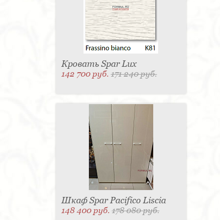
Матраc - 4
Графин - 4
Держатель для
стакана - 4
Панель настенная для TV - 4
Вытяжка - 3
Кассетница - 3
Держатель для
туалетной бумаги - 3
Поднос - 3
Пантограф - 3
Мыльница - 3
Раковина - 3
Унитаз - 2
Кухня - 2
Стиральная машина - 2
Туалетный столик - 2
Тумба - 2
Бар - 2
Карниз для штор - 2
Газетница - 2
Кровать Spar Lux
Крючок - 2
Полотенцесушитель - 2
142 700 руб.
171 240 руб.
Розетка - 2
Игрушка - 1
Игрушка - 1
Мясорубка - 1
Съемник для одежды - 1
Игрушка - 1
Игрушка - 1
Витрина - 1
Стойка
ресепшен - 1
Морозильная камера - 1
Выдвижная система - 1
Ведро для мусора - 1
Утюг - 1
Игрушка - 1
Игрушка - 1
Держатель
для обуви - 1
Держатель для одежды - 1
Бутылочница - 1
Ширма - 1
Шезлонг - 1
Микроволновая печь - 1
Кондиционер - 1
Душевая кабина - 1
Буфет - 1
Спальня - 1
Игрушка - 1
Игрушка - 1
Игрушка - 1
Игрушка - 1
Игрушка - 1
Игрушка - 1
Подогреватель посуды - 1
Игрушка - 1
Стойка
для TV - 1
Шкаф Spar Pacifico Liscia
148 400 руб.
178 080 руб.