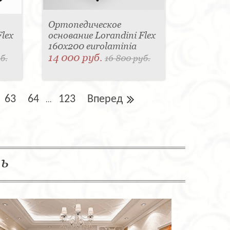
Ортопедическое
lex
основание Lorandini Flex
160x200 eurolaminia
14 000 руб.
б.
16 800 руб.
63
64
123
Вперед
...
ль