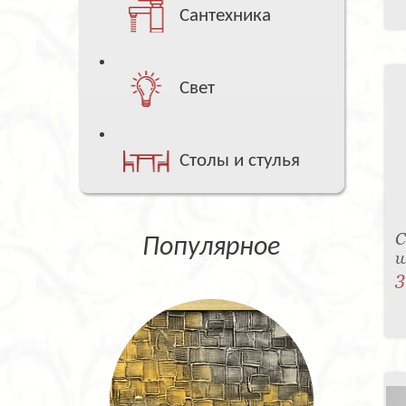
Сантехника
Свет
Столы и стулья
С
Популярное
w
3