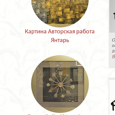
Картина Авторская работа
О
Янтарь
о
2
8