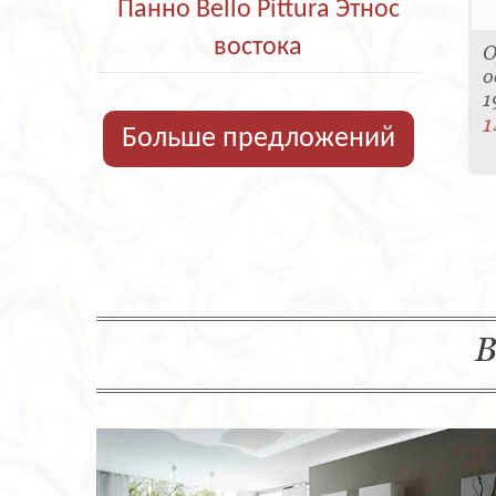
Панно Bello Pittura Этнос
востока
О
о
1
1
Больше предложений
В