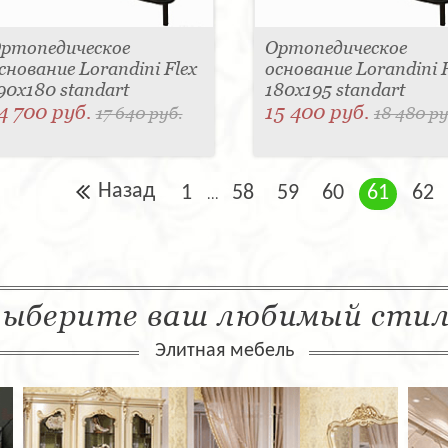
ртопедическое
Ортопедическое
снование Lorandini Flex
основание Lorandini F
90x180 standart
180x195 standart
4 700 руб.
15 400 руб.
17 640 руб.
18 480 ру
Назад
1
58
59
60
61
62
...
ыберите ваш любимый сти
Элитная мебель