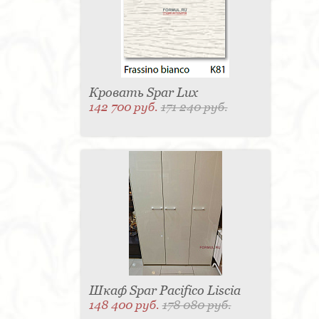
Матраc - 4
Графин - 4
Держатель для
стакана - 4
Панель настенная для TV - 4
Вытяжка - 3
Кассетница - 3
Держатель для
туалетной бумаги - 3
Поднос - 3
Пантограф - 3
Мыльница - 3
Раковина - 3
Унитаз - 2
Кухня - 2
Стиральная машина - 2
Туалетный столик - 2
Тумба - 2
Бар - 2
Карниз для штор - 2
Газетница - 2
Кровать Spar Lux
Крючок - 2
Полотенцесушитель - 2
142 700 руб.
171 240 руб.
Розетка - 2
Игрушка - 1
Игрушка - 1
Мясорубка - 1
Съемник для одежды - 1
Игрушка - 1
Игрушка - 1
Витрина - 1
Стойка
ресепшен - 1
Морозильная камера - 1
Выдвижная система - 1
Ведро для мусора - 1
Утюг - 1
Игрушка - 1
Игрушка - 1
Держатель
для обуви - 1
Держатель для одежды - 1
Бутылочница - 1
Ширма - 1
Шезлонг - 1
Микроволновая печь - 1
Кондиционер - 1
Душевая кабина - 1
Буфет - 1
Спальня - 1
Игрушка - 1
Игрушка - 1
Игрушка - 1
Игрушка - 1
Игрушка - 1
Игрушка - 1
Подогреватель посуды - 1
Игрушка - 1
Стойка
для TV - 1
Шкаф Spar Pacifico Liscia
148 400 руб.
178 080 руб.