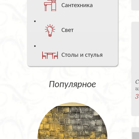
Сантехника
Свет
Столы и стулья
С
Популярное
w
3