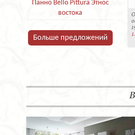
Панно Bello Pittura Этнос
востока
О
о
1
1
Больше предложений
В