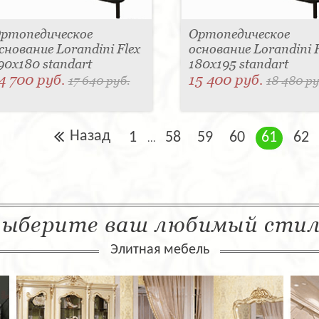
ртопедическое
Ортопедическое
снование Lorandini Flex
основание Lorandini F
90x180 standart
180x195 standart
4 700 руб.
15 400 руб.
17 640 руб.
18 480 ру
Назад
1
58
59
60
61
62
...
ыберите ваш любимый сти
Элитная мебель