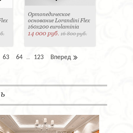
Ортопедическое
lex
основание Lorandini Flex
160x200 eurolaminia
14 000 руб.
б.
16 800 руб.
63
64
123
Вперед
...
ль