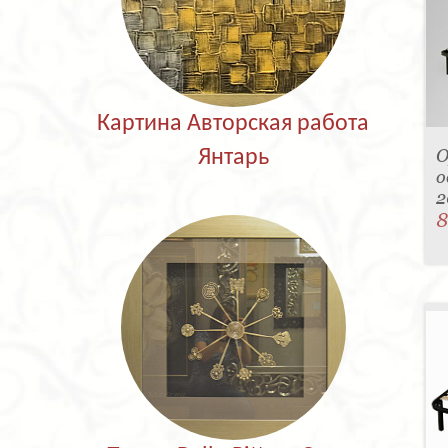
Картина Авторская работа
О
Янтарь
о
2
8