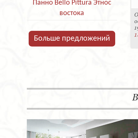
Панно Bello Pittura Этнос
востока
О
о
1
1
Больше предложений
В