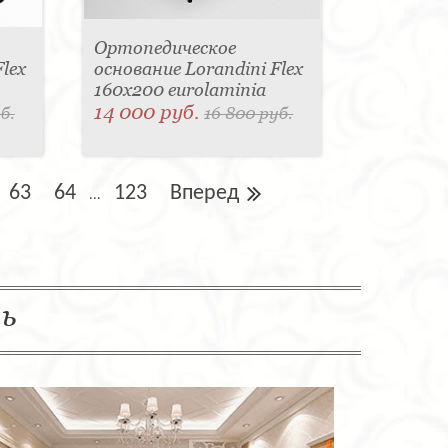
Ортопедическое
lex
основание Lorandini Flex
160x200 eurolaminia
14 000 руб.
б.
16 800 руб.
63
64
123
Вперед
...
ль