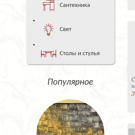
Сантехника
Свет
Столы и стулья
С
Популярное
w
3