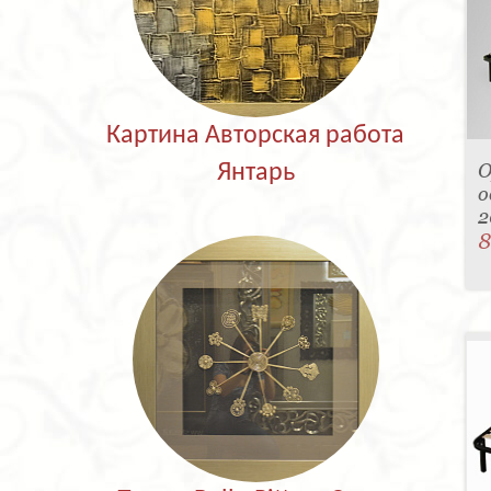
Картина Авторская работа
О
Янтарь
о
2
8