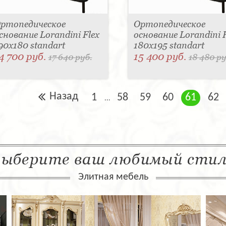
ртопедическое
Ортопедическое
снование Lorandini Flex
основание Lorandini F
90x180 standart
180x195 standart
4 700 руб.
15 400 руб.
17 640 руб.
18 480 ру
Назад
1
58
59
60
61
62
...
ыберите ваш любимый сти
Элитная мебель