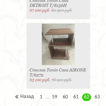
Столик Tonin Casa
DETROIT T/8156H
67 100 руб.
80 520 руб.
Столик Tonin Casa AIRONE
T/6272
65 100 руб.
78 120 руб.
Назад
1
59
60
61
62
63
...