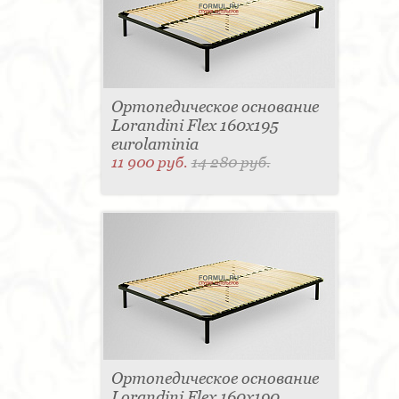
Матраc - 4
Графин - 4
Держатель для
стакана - 4
Панель настенная для TV - 4
Вытяжка - 3
Кассетница - 3
Держатель для
туалетной бумаги - 3
Поднос - 3
Пантограф - 3
Мыльница - 3
Раковина - 3
Унитаз - 2
Кухня - 2
Стиральная машина - 2
Туалетный столик - 2
Тумба - 2
Бар - 2
Ортопедическое основание
Карниз для штор - 2
Газетница - 2
Lorandini Flex 160x195
Крючок - 2
Полотенцесушитель - 2
Розетка - 2
Игрушка - 1
Игрушка - 1
eurolaminia
Мясорубка - 1
Съемник для одежды - 1
11 900 руб.
14 280 руб.
Игрушка - 1
Игрушка - 1
Витрина - 1
Стойка
ресепшен - 1
Морозильная камера - 1
Выдвижная система - 1
Ведро для мусора - 1
Утюг - 1
Игрушка - 1
Игрушка - 1
Держатель
для обуви - 1
Держатель для одежды - 1
Бутылочница - 1
Ширма - 1
Шезлонг - 1
Микроволновая печь - 1
Кондиционер - 1
Душевая кабина - 1
Буфет - 1
Спальня - 1
Игрушка - 1
Игрушка - 1
Игрушка - 1
Игрушка - 1
Игрушка - 1
Игрушка - 1
Подогреватель посуды - 1
Игрушка - 1
Стойка
для TV - 1
Ортопедическое основание
Lorandini Flex 160x190