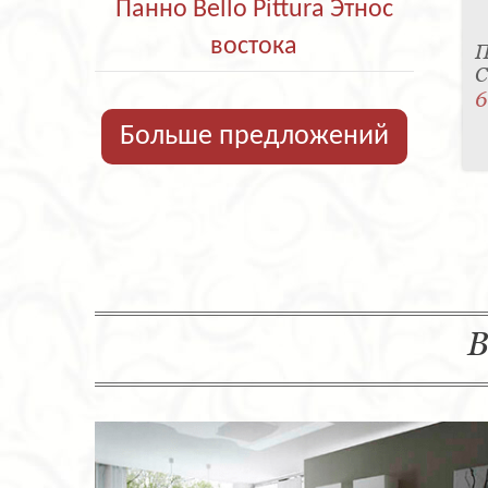
Панно Bello Pittura Этнос
востока
П
C
6
Больше предложений
В