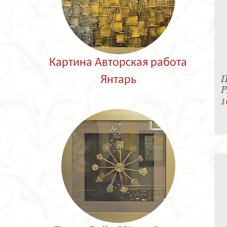
Картина Авторская работа
П
Янтарь
P
1