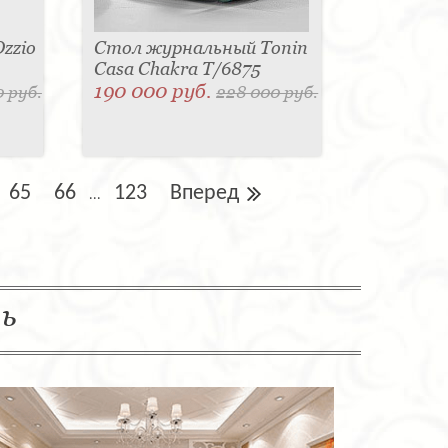
zzio
Стол журнальный Tonin
Casa Chakra T/6875
190 000 руб.
 руб.
228 000 руб.
65
66
123
Вперед
...
ль