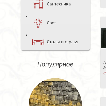
Сантехника
Свет
Столы и стулья
П
Популярное
М
4