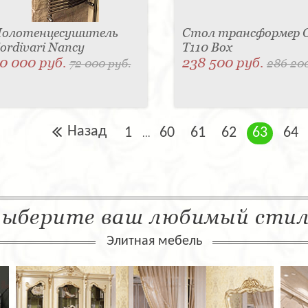
олотенцесушитель
Стол трансформер O
ordivari Nancy
T110 Box
0 000 руб.
238 500 руб.
72 000 руб.
286 200
Назад
1
60
61
62
63
64
...
ыберите ваш любимый сти
Элитная мебель