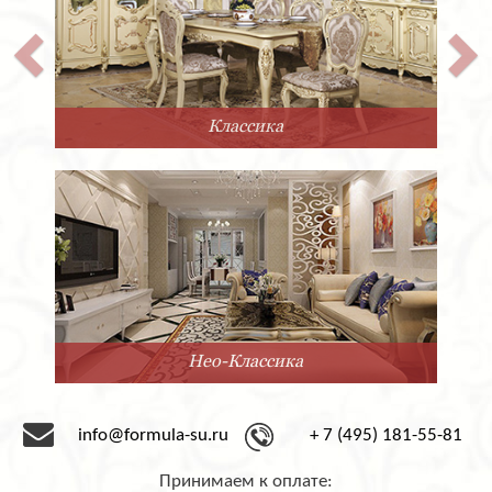
покрытие либо матовым, либо глянцевым лаком.
Количество выдвижных ящичков также можно
варьировать по желанию заказчика.
Двуспальная кровать Super Soft из Италии фабрики
San Giacomo выполнена в современном стиле. Она
отличается невероятной прочностью, благодаря
Классика
каркасу из массива. Лаконичный дизайн позволяет
гармонично вписать её в любой современный
интерьер.
Компания «Формула успеха» сотрудничает с
фабрикой San Giacomo с 1995 года. Мы предлагаем
мебель под заказ от этого замечательного
производителя. Срок доставки – 2-3 месяца со дня
оформления заказа.
Нео-Классика
info@formula-su.ru
+ 7 (495) 181-55-81
Принимаем к оплате: