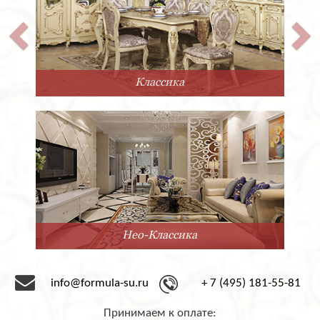
покрытие либо матовым, либо глянцевым лаком.
Количество выдвижных ящичков также можно
варьировать по желанию заказчика.
Двуспальная кровать Super Soft из Италии фабрики
San Giacomo выполнена в современном стиле. Она
отличается невероятной прочностью, благодаря
Классика
каркасу из массива. Лаконичный дизайн позволяет
гармонично вписать её в любой современный
интерьер.
Компания «Формула успеха» сотрудничает с
фабрикой San Giacomo с 1995 года. Мы предлагаем
мебель под заказ от этого замечательного
производителя. Срок доставки – 2-3 месяца со дня
оформления заказа.
Нео-Классика
info@formula-su.ru
+ 7 (495) 181-55-81
Принимаем к оплате: