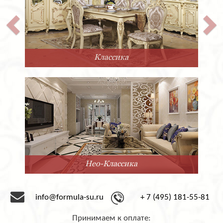
покрытие либо матовым, либо глянцевым лаком.
Количество выдвижных ящичков также можно
варьировать по желанию заказчика.
Двуспальная кровать Super Soft из Италии фабрики
San Giacomo выполнена в современном стиле. Она
отличается невероятной прочностью, благодаря
Классика
каркасу из массива. Лаконичный дизайн позволяет
гармонично вписать её в любой современный
интерьер.
Компания «Формула успеха» сотрудничает с
фабрикой San Giacomo с 1995 года. Мы предлагаем
мебель под заказ от этого замечательного
производителя. Срок доставки – 2-3 месяца со дня
оформления заказа.
Нео-Классика
info@formula-su.ru
+ 7 (495) 181-55-81
Принимаем к оплате: