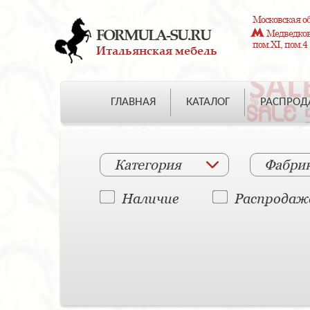
Московская об
FORMULA-SU.RU
Медведково
пом.XI, пом.4
Итальянская мебель
ГЛАВНАЯ
КАТАЛОГ
РАСПРО
Категория
Фабри
Наличие
Распродаж