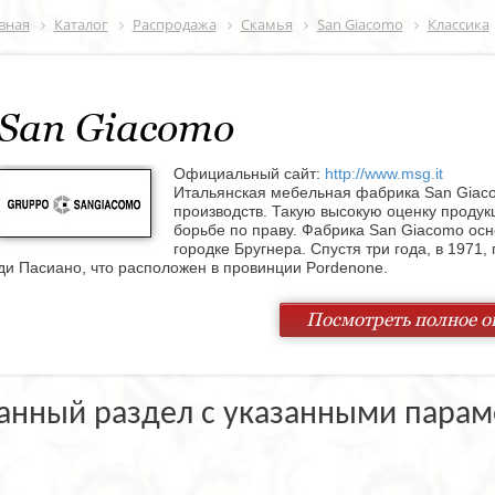
вная
Каталог
Распродажа
Скамья
San Giacomo
Классика
San Giacomo
Официальный сайт:
http://www.msg.it
Итальянская мебельная фабрика San Giaco
производств. Такую высокую оценку продук
борьбе по праву. Фабрика San Giacomo осн
городке Бругнера. Спустя три года, в 1971
ди Пасиано, что расположен в провинции Pordenone.
Комфортабельный разнообразный дизайн является главной состав
Посмотреть полное о
Разнообразие модельного ряда представлено замечательными кух
спальнями, и монументальными кабинетами. Гарнитуры от San Giac
дизайн, прекрасные эксплуатационные качества.
Корпусная мебель сконструирована по модульному принципу, кото
анный раздел с указанными парам
помещении при помощи перестановки отдельных элементов. На фа
числе и натуральный шпон из вишни, дуба, ореха и других ценных
разнообразны – от лёгких воздушных тканей до стандартного гобел
окрашенная в различные цвета.