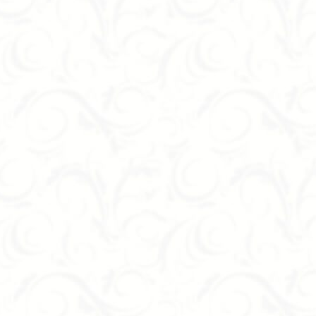
Коллекция мебели Cabinets включает в себя замечательный шкаф 
– современное чудо дизайнерского мастерства. К его оптимально
эстетика – и вот уже перед нами не просто функциональный удобн
Вашей спальни.
Тумба Breccia из Италии фабрики San Giacomo оснащена совреме
закрывания выдвижных ящичков. Выглядит она идеально . Произво
глянцевым лаком. Количество выдвижных ящичков также можно вар
Двуспальная кровать Super Soft из Италии фабрики San Giacomo в
невероятной прочностью, благодаря каркасу из массива. Лаконичны
любой современный интерьер.
Компания «Формула успеха» сотрудничает с фабрикой San Giacomo
этого замечательного производителя. Срок доставки – 2-3 месяца 