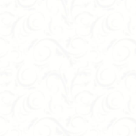
Diagonal из массива древесины. Трёхдверный шкаф
й комфортабельности добавлена благородная
ый шкаф, а удивительное украшение для интерьера
нным мягким механизмом для открывания и
дитель предлагает покрытие либо матовым, либо
ьировать по желанию заказчика.
ыполнена в современном стиле. Она отличается
й дизайн позволяет гармонично вписать её в
 с 1995 года. Мы предлагаем мебель под заказ от
со дня оформления заказа.