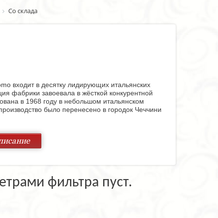
Со склада
mo входит в десятку лидирующих итальянских
ция фабрики завоевала в жёсткой конкурентной
ована в 1968 году в небольшом итальянском
, производство было перенесено в городок Чеччини
ляющей высококачественной продукции фабрики.
писание
нями, великолепными гостиными, изумительными
omo это всегда безупречный вкус, оригинальный
рый позволяет «освежать» обстановку в жилом
етрами фильтра пуст.
брике используются различные материалы, в том
 пород древесины. Обивочные ткани также очень
енового текстиля. Изумительной выделки кожа,