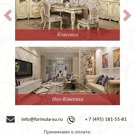
покрытие либо матовым, либо глянцевым лаком.
Количество выдвижных ящичков также можно
варьировать по желанию заказчика.
Двуспальная кровать Super Soft из Италии фабрики
San Giacomo выполнена в современном стиле. Она
отличается невероятной прочностью, благодаря
Классика
каркасу из массива. Лаконичный дизайн позволяет
гармонично вписать её в любой современный
интерьер.
Компания «Формула успеха» сотрудничает с
фабрикой San Giacomo с 1995 года. Мы предлагаем
мебель под заказ от этого замечательного
производителя. Срок доставки – 2-3 месяца со дня
оформления заказа.
Нео-Классика
info@formula-su.ru
+ 7 (495) 181-55-81
Принимаем к оплате: