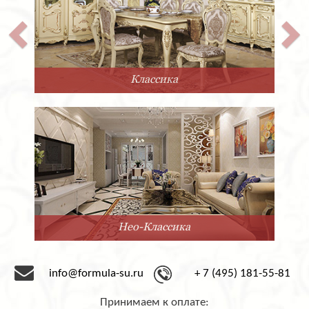
покрытие либо матовым, либо глянцевым лаком.
Количество выдвижных ящичков также можно
варьировать по желанию заказчика.
Двуспальная кровать Super Soft из Италии фабрики
San Giacomo выполнена в современном стиле. Она
отличается невероятной прочностью, благодаря
Классика
каркасу из массива. Лаконичный дизайн позволяет
гармонично вписать её в любой современный
интерьер.
Компания «Формула успеха» сотрудничает с
фабрикой San Giacomo с 1995 года. Мы предлагаем
мебель под заказ от этого замечательного
производителя. Срок доставки – 2-3 месяца со дня
оформления заказа.
Нео-Классика
info@formula-su.ru
+ 7 (495) 181-55-81
Принимаем к оплате: