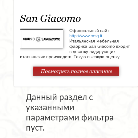
San Giacomo
Официальный сайт:
http://www.msg.it
Итальянская мебельная
фабрика San Giacomo входит
в десятку лидирующих
итальянских производств. Такую высокую оценку
продукция фабрики завоевала в жёсткой конкурентной
борьбе по праву. Фабрика San Giacomo основана в
Посмотреть полное описание
1968 году в небольшом итальянском городке
Бругнера. Спустя три года, в 1971, производство было
перенесено в городок Чеччини ди Пасиано, что
расположен в провинции Pordenone.
Данный раздел с
Комфортабельный разнообразный дизайн является
главной составляющей высококачественной
указанными
продукции фабрики. Разнообразие модельного ряда
представлено замечательными кухнями,
параметрами фильтра
великолепными гостиными, изумительными
спальнями, и монументальными кабинетами.
пуст.
Гарнитуры от San Giacomo это всегда безупречный
вкус, оригинальный дизайн, прекрасные