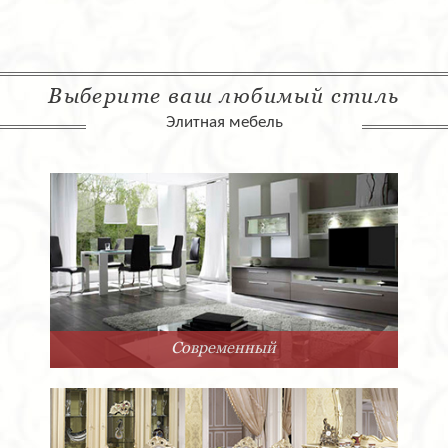
эксплуатационные качества.
Корпусная мебель сконструирована по модульному
принципу, который позволяет «освежать» обстановку в
жилом помещении при помощи перестановки
Выберите ваш любимый стиль
отдельных элементов. На фабрике используются
различные материалы, в том числе и натуральный
Элитная мебель
шпон из вишни, дуба, ореха и других ценных пород
древесины. Обивочные ткани также очень
разнообразны – от лёгких воздушных тканей до
стандартного гобеленового текстиля. Изумительной
выделки кожа, окрашенная в различные цвета.
Коллекция мебели Cabinets включает в себя
замечательный шкаф Diagonal из массива древесины.
Трёхдверный шкаф – современное чудо
дизайнерского мастерства. К его оптимальной
комфортабельности добавлена благородная эстетика
– и вот уже перед нами не просто функциональный
удобный шкаф, а удивительное украшение для
Современный
интерьера Вашей спальни.
Тумба Breccia из Италии фабрики San Giacomo
оснащена современным мягким механизмом для
открывания и закрывания выдвижных ящичков.
Выглядит она идеально . Производитель предлагает