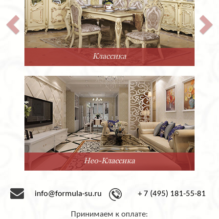
покрытие либо матовым, либо глянцевым лаком.
Количество выдвижных ящичков также можно
варьировать по желанию заказчика.
Двуспальная кровать Super Soft из Италии фабрики
San Giacomo выполнена в современном стиле. Она
отличается невероятной прочностью, благодаря
Классика
каркасу из массива. Лаконичный дизайн позволяет
гармонично вписать её в любой современный
интерьер.
Компания «Формула успеха» сотрудничает с
фабрикой San Giacomo с 1995 года. Мы предлагаем
мебель под заказ от этого замечательного
производителя. Срок доставки – 2-3 месяца со дня
оформления заказа.
Нео-Классика
info@formula-su.ru
+ 7 (495) 181-55-81
Принимаем к оплате: