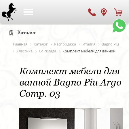
Toggle
navigation
Каталог
Главная
Каталог
Распродажа
Италия
Bagno Piu
Классика
Со склада
Комплект мебели для ванной
Комплект мебели для
ванной Bagno Piu Argo
Comp. 03