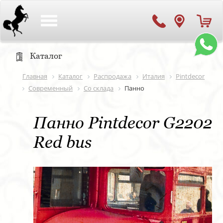
Toggle
navigation
Каталог
Главная
Каталог
Распродажа
Италия
Pintdecor
Современный
Со склада
Панно
Панно Pintdecor G2202
Red bus