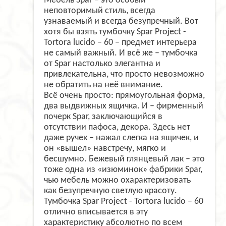
Мебель Spar – это особый
неповторимый стиль, всегда
узнаваемый и всегда безупречный. Вот
хотя бы взять тумбочку Spar Project -
Tortora lucido – 60 – предмет интерьера
не самый важный. И всё же – тумбочка
от Spar настолько элегантна и
привлекательна, что просто невозможно
не обратить на неё внимание.
Всё очень просто: прямоугольная форма,
два выдвижных ящичка. И – фирменный
почерк Spar, заключающийся в
отсутствии пафоса, декора. Здесь нет
даже ручек – нажал слегка на ящичек, и
он «вышел» навстречу, мягко и
бесшумно. Бежевый глянцевый лак – это
тоже одна из «изюминок» фабрики Spar,
чью мебель можно охарактеризовать
как безупречную светлую красоту.
Тумбочка Spar Project - Tortora lucido – 60
отлично вписывается в эту
характеристику абсолютно по всем