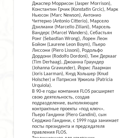
Джаспер Моррисон (Jasper Morrison),
Константин Грчик (Konstatin Grcic), Марк
Ньюсон (Marc Newson), Антонио
Читтерио (Antonio Citterio), Марсело
Дзилиани (Marcello Ziliani), Марсель
Вандерс (Marcel Wanders), Себастьян
Ронг (Sebastian Wrong), Лорен Леон
Бойом (Laurene Leon Boym), Пьеро
Лиссони (Piero Lissoni), Родольфо
Дордони (Rodolfo Dordoni), Тим Дерхааг
(Tim Derhaag), Джоанна Граундер
(Johanna Grawunder), Йорис Лаарман
(Joris Laarman), Кнуд Хольшер (Knud
Holscher) и Патрисия Уркиола (Patricia
Urquiola).
В 90-е годы компания FLOS расширяет
свою деятельность, создав
подразделение, выполняющее
контрактные проекты «под ключ».
Пьеро Гандини (Piero Gandini), сын
Серджио Гандини, с 1999 года занимает
посты президента и председателя
правления FLOS.