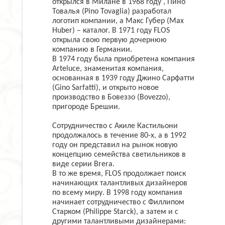
открылся в Милане в 1968 году , Пино
Товалья (Pino Tovaglia) разработал
логотип компании, а Макс Губер (Max
Huber) – каталог. В 1971 году FLOS
открыла свою первую дочернюю
компанию в Германии.
В 1974 году была приобретена компания
Arteluce, знаменитая компания,
основанная в 1939 году Джино Сарфатти
(Gino Sarfatti), и открыто новое
производство в Бовеззо (Bovezzo),
пригороде Брешии.
Сотрудничество с Акиле Кастильони
продолжалось в течение 80-х, а в 1992
году он представил на рынок новую
концепцию семейства светильников в
виде серии Brera.
В то же время, FLOS продолжает поиск
начинающих талантливых дизайнеров
по всему миру. В 1998 году компания
начинает сотрудничество с Филлипом
Старком (Philippe Starck), а затем и с
другими талантливыми дизайнерами: