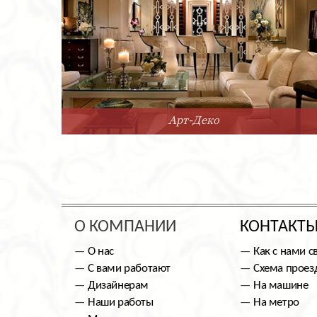
Арт-Деко
О КОМПАНИИ
КОНТАКТ
О нас
Как с нами с
С вами работают
Схема проез
Дизайнерам
На машине
Наши работы
На метро