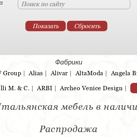
а
Фабрики
F Group
|
Alias
|
Alivar
|
AltaModa
|
Angela B
lli M. & C.
|
ARBI
|
Archeo Venice Design
|
тальянская мебель в налич
Распродажа