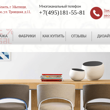
Многоканальный телефон
ласть, г. Мытищи,
Зак
+7(495)181-55-81
, ул. Троицкая, д.11,
зво
ДАЖА
ФАБРИКИ
КАК КУПИТЬ
ОТЗЫВЫ
ДИЗАЙ