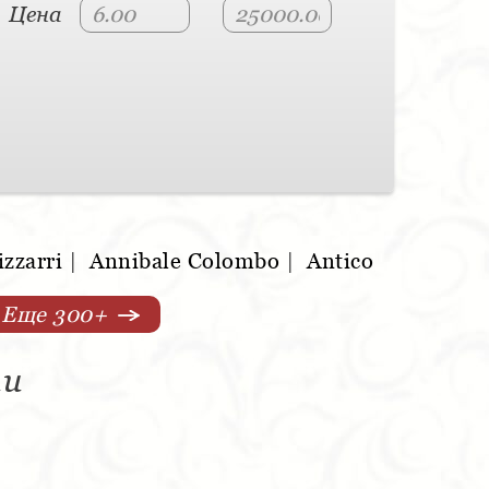
Цена
izzarri
|
Annibale Colombo
|
Antico
Еще 300+
ии