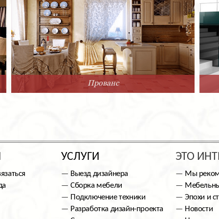
Прованс
Ы
УСЛУГИ
ЭТО ИНТ
вязаться
Выезд дизайнера
Мы реко
да
Сборка мебели
Мебельны
Подключение техники
Эпохи и с
Разработка дизайн-проекта
Новости