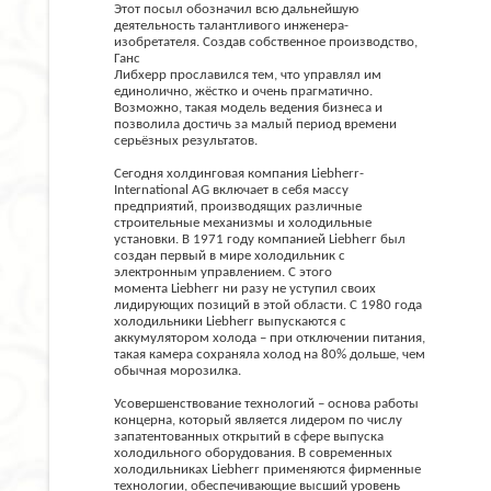
Этот посыл обозначил всю дальнейшую
деятельность талантливого инженера-
изобретателя. Создав собственное производство,
Ганс
Либхерр прославился тем, что управлял им
единолично, жёстко и очень прагматично.
Возможно, такая модель ведения бизнеса и
позволила достичь за малый период времени
серьёзных результатов.
Сегодня холдинговая компания Liebherr-
International AG включает в себя массу
предприятий, производящих различные
строительные механизмы и холодильные
установки. В 1971 году компанией Liebherr был
создан первый в мире холодильник с
электронным управлением. С этого
момента Liebherr ни разу не уступил своих
лидирующих позиций в этой области. С 1980 года
холодильники Liebherr выпускаются с
аккумулятором холода – при отключении питания,
такая камера сохраняла холод на 80% дольше, чем
обычная морозилка.
Усовершенствование технологий – основа работы
концерна, который является лидером по числу
запатентованных открытий в сфере выпуска
холодильного оборудования. В современных
холодильниках Liebherr применяются фирменные
технологии, обеспечивающие высший уровень