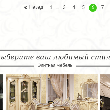
Назад
1
3
4
5
6
7
...
ыберите ваш любимый сти
Элитная мебель