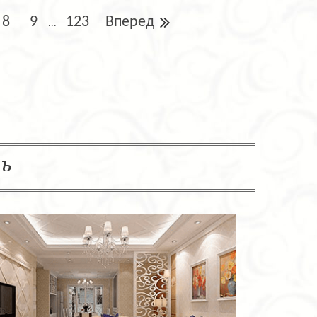
8
9
123
Вперед
...
ль