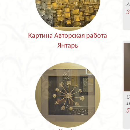
A
3
Картина Авторская работа
Янтарь
С
1
5