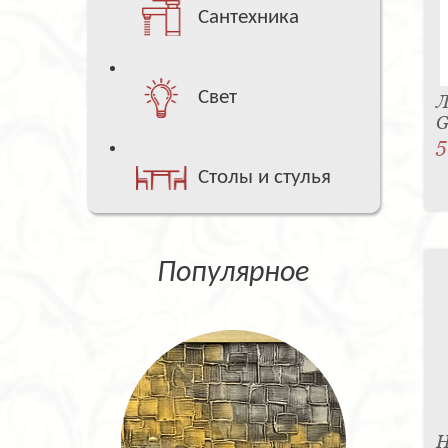
Сантехника
Свет
Л
G
5
Столы и стулья
Популярное
Н