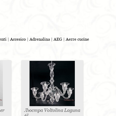
enti
|
Accesico
|
Adrenalina
|
AEG
|
Aerre cucine
er
Люстра Voltolina Laguna
6l