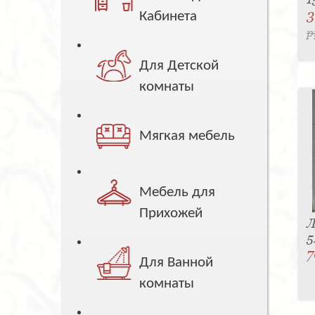
3
Кабинета
р
Для Детской
комнаты
Мягкая мебель
Мебель для
Прихожей
Л
5
7
Для Ванной
комнаты