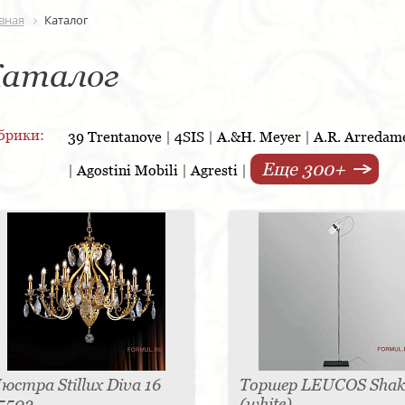
вная
Каталог
аталог
брики:
39 Trentanove
|
4SIS
|
A.&H. Meyer
|
A.R. Arredam
Еще 300+
|
Agostini Mobili
|
Agresti
|
юстра Stillux Diva 16
Торшер LEUCOS Shak
5502
(white)