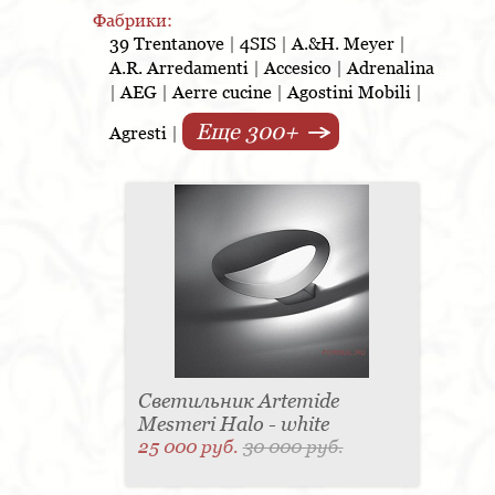
изумительной продукции Artemide. За время работы
Фабрики:
фабрики её продукция получила мировое признание,
39 Trentanove
|
4SIS
|
A.&H. Meyer
|
подтверждённое наградами на различных
международных выставках.
A.R. Arredamenti
|
Accesico
|
Adrenalina
|
AEG
|
Aerre cucine
|
Agostini Mobili
|
Светильники Artemide – это культовые осветительные
приборы, это абсолютно новые, разработанные
Еще 300+
Agresti
|
известными дизайнерами, концептуальные проекты,
это потрясающий эксклюзив и невероятный уровень
качества. Каждая новая модель Artemide – это
уникальные разработки, базирующиеся на новейших
инновационных технологиях, это неповторимый стиль
и креативный дизайн.
Например, торшер Ilio – потрясающая дизайнерская
находка, воплощённая в удивительно эргономичной
модели. Торшер изготовлен из алюминия – лёгкая и
прочная его конструкция позволяет без труда
переносить светильник в нужное место.
Невообразимо эффектно выглядит эта модель,
выполненная в виде цветной круглой трубке на
Светильник Artemide
подставке. Совершенно потрясающий торшер –
Mesmeri Halo - white
суперсовременный и суперудобный.
25 000 руб.
30 000 руб.
Удивительное впечатление производит и подвесной
светильник Scopas Artemide, изготовленный в