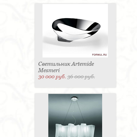
новаторском неформальном стиле из алюминия.
Сочетание белых и чёрных элементов, оформленных
в виде сферы, смотрится не просто необыкновенно.
Этот современный потолочный светильник –
великолепное предложение от Artemide для ярких
дизайнерских интерьеров. Он органичен в жилых
помещениях, а также отлично подойдёт для кафе-
баров, ресторанов, отелей, оформленных в
современном стиле.
Итальянские стеклодувы славятся своим мастерством
на протяжении уже нескольких столетий. Настольная
лампа Patroclo итальянской фабрики Artemide из
Светильник Artemide
выдувного стекла в очередной раз является
Mesmeri
подтверждением традиционного итальянского
30 000 руб.
36 000 руб.
качества. Современная дизайнерская модель
изготовлена с невероятным качеством и
внимательным отношением к мельчайшим деталям.
Настольная лампа из прозрачного стекла, украшенная
декоративной сеткой, выглядит очень необычно и
креативно. Безусловно, в помещениях,
декорированных в современных стилевых
направлениях, эта модель займёт достойное место.
Наша компания «Формула успеха» осуществляет
прямые поставки продукции Artemide, начиная с 1993
года. Мы предлагаем огромный выбор товара этого