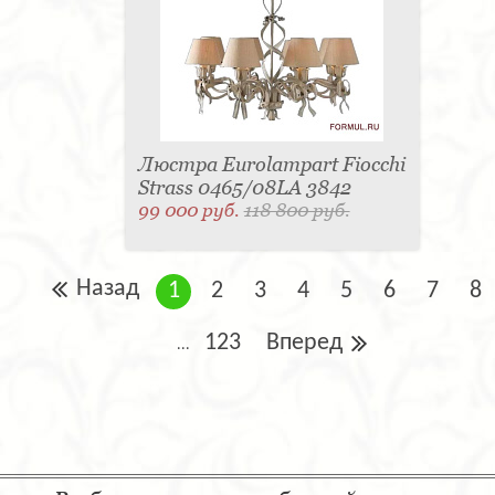
Люстра Eurolampart Fiocchi
Strass 0465/08LA 3842
99 000 руб.
118 800 руб.
Назад
1
2
3
4
5
6
7
8
123
Вперед
...