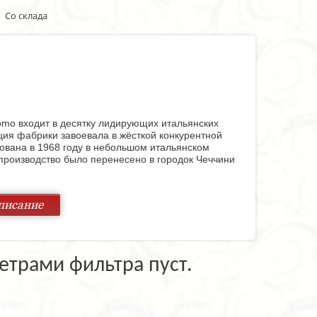
Со склада
mo входит в десятку лидирующих итальянских
ция фабрики завоевала в жёсткой конкурентной
ована в 1968 году в небольшом итальянском
, производство было перенесено в городок Чеччини
ляющей высококачественной продукции фабрики.
писание
нями, великолепными гостиными, изумительными
omo это всегда безупречный вкус, оригинальный
рый позволяет «освежать» обстановку в жилом
етрами фильтра пуст.
брике используются различные материалы, в том
 пород древесины. Обивочные ткани также очень
енового текстиля. Изумительной выделки кожа,