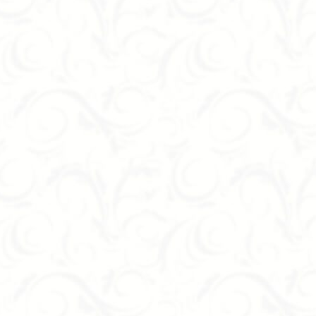
Коллекция мебели Cabinets включает в себя замечательный шкаф 
– современное чудо дизайнерского мастерства. К его оптимально
эстетика – и вот уже перед нами не просто функциональный удобн
Вашей спальни.
Тумба Breccia из Италии фабрики San Giacomo оснащена совреме
закрывания выдвижных ящичков. Выглядит она идеально . Произво
глянцевым лаком. Количество выдвижных ящичков также можно вар
Двуспальная кровать Super Soft из Италии фабрики San Giacomo в
невероятной прочностью, благодаря каркасу из массива. Лаконичны
любой современный интерьер.
Компания «Формула успеха» сотрудничает с фабрикой San Giacomo
этого замечательного производителя. Срок доставки – 2-3 месяца 