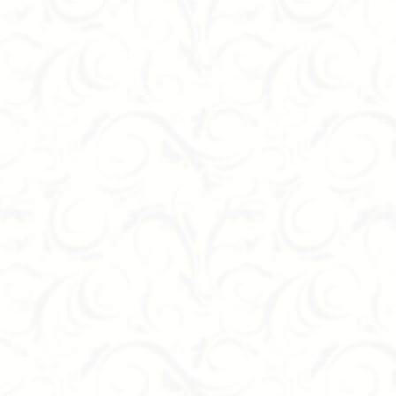
Diagonal из массива древесины. Трёхдверный шкаф
й комфортабельности добавлена благородная
ый шкаф, а удивительное украшение для интерьера
нным мягким механизмом для открывания и
дитель предлагает покрытие либо матовым, либо
ьировать по желанию заказчика.
ыполнена в современном стиле. Она отличается
й дизайн позволяет гармонично вписать её в
 с 1995 года. Мы предлагаем мебель под заказ от
со дня оформления заказа.