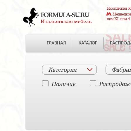
Московская об
FORMULA-SU.RU
Медведково
пом.XI, пом.4
Итальянская мебель
ГЛАВНАЯ
КАТАЛОГ
РАСПРО
Категория
Фабри
Наличие
Распродаж