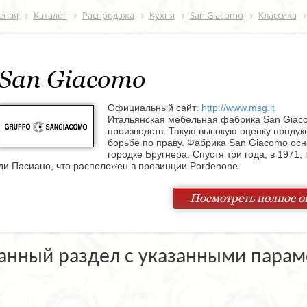
вная
Каталог
Распродажа
Кухня
San Giacomo
Классика
San Giacomo
Официальный сайт:
http://www.msg.it
Итальянская мебельная фабрика San Giaco
производств. Такую высокую оценку продук
борьбе по праву. Фабрика San Giacomo осн
городке Бругнера. Спустя три года, в 1971
ди Пасиано, что расположен в провинции Pordenone.
Комфортабельный разнообразный дизайн является главной состав
Посмотреть полное о
Разнообразие модельного ряда представлено замечательными кух
спальнями, и монументальными кабинетами. Гарнитуры от San Giac
дизайн, прекрасные эксплуатационные качества.
Корпусная мебель сконструирована по модульному принципу, кото
анный раздел с указанными парам
помещении при помощи перестановки отдельных элементов. На фа
числе и натуральный шпон из вишни, дуба, ореха и других ценных
разнообразны – от лёгких воздушных тканей до стандартного гобел
окрашенная в различные цвета.