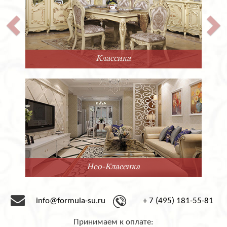
покрытие либо матовым, либо глянцевым лаком.
Количество выдвижных ящичков также можно
варьировать по желанию заказчика.
Двуспальная кровать Super Soft из Италии фабрики
San Giacomo выполнена в современном стиле. Она
отличается невероятной прочностью, благодаря
Классика
каркасу из массива. Лаконичный дизайн позволяет
гармонично вписать её в любой современный
интерьер.
Компания «Формула успеха» сотрудничает с
фабрикой San Giacomo с 1995 года. Мы предлагаем
мебель под заказ от этого замечательного
производителя. Срок доставки – 2-3 месяца со дня
оформления заказа.
Нео-Классика
info@formula-su.ru
+ 7 (495) 181-55-81
Принимаем к оплате: