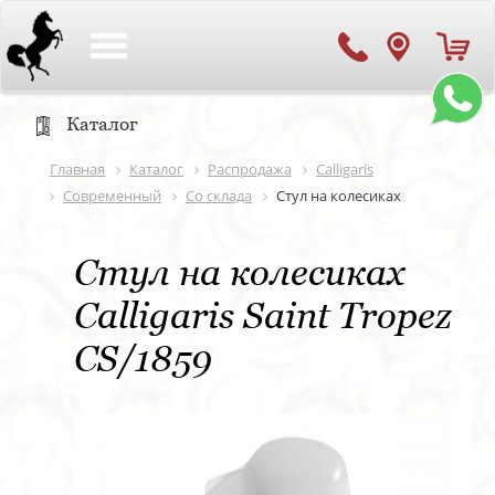
Toggle
navigation
Каталог
Главная
Каталог
Распродажа
Calligaris
Современный
Со склада
Стул на колесиках
Стул на колесиках
Calligaris Saint Tropez
CS/1859