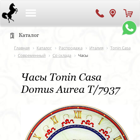
Toggle
navigation
Каталог
Главная
Каталог
Распродажа
Италия
Tonin Casa
Современный
Со склада
Часы
Часы Tonin Casa
Domus Aurea T/7937