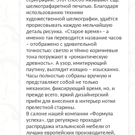
сериграфии. Этот способ называют ещё
шелкотрафаретной печатью. Благодаря
использованию техники
художественной шелкографии, удаётся
прорисовывать каждую мельчайшую
деталь рисунка. «Старое время» - а
именно так переводится название часов
– отображено с удивительной
точностью: светло и тёмно коричневые
тона погружают в «романтическую
древность». А узор, имитирующий
паутину, выглядит изящно – изысканно.
Часы полностью собраны вручную и
представляют собой не только
механизм, фиксирующий время, но, и
прежде всего, яркий дизайнерский
приём для внесения в интерьер нотки
прелестной старины.
В салоне нашей компании «Формула
успеха», где регулярно проходит
распродажа итальянской мебели от
лучших европейских производителей,