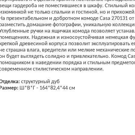
вещи гардероба не поместившиеся в шкафу. Стильный ко
изюминкой не только спальни и гостиной, но и прихожей
На презентабельном и добротном комоде Casa 270131 от
разместить домашние фотографии, уникальную коллекцию 
Углубленные ручки на ящичках комода позволяет устанав
помещениях. Надежная и износоустойчивая немецкая фур
крепкой древесиной корпуса позволит эксплуатировать е
не страшна влага, вредители или мелкие механические п
он будет выглядеть солидно и привлекательно. Комод Ca
помощником в наведении порядка и стильным предметом
современном стилистическом направлении.
Отделка:
структурный дуб
Размер:
Ш*В*Г - 164*82,4*44 см