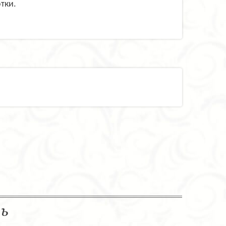
тки.
ль