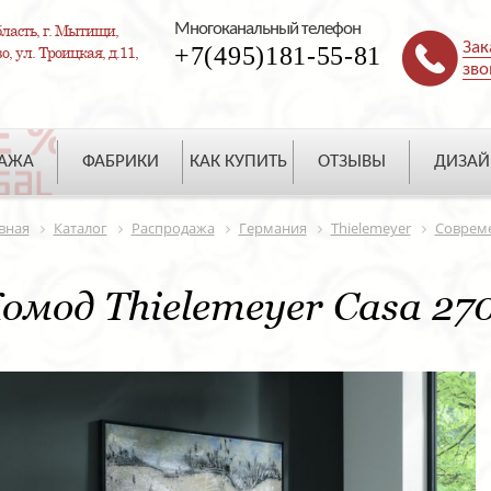
Многоканальный телефон
ласть, г. Мытищи,
Зак
+7(495)181-55-81
, ул. Троицкая, д.11,
зво
ДАЖА
ФАБРИКИ
КАК КУПИТЬ
ОТЗЫВЫ
ДИЗАЙ
вная
Каталог
Распродажа
Германия
Thielemeyer
Соврем
омод Thielemeyer Casa 27