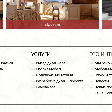
Прованс
Ы
УСЛУГИ
ЭТО ИНТ
вязаться
Выезд дизайнера
Мы реко
да
Сборка мебели
Мебельны
Подключение техники
Эпохи и с
Разработка дизайн-проекта
Новости
Самовывоз
Новые по
на наш ск