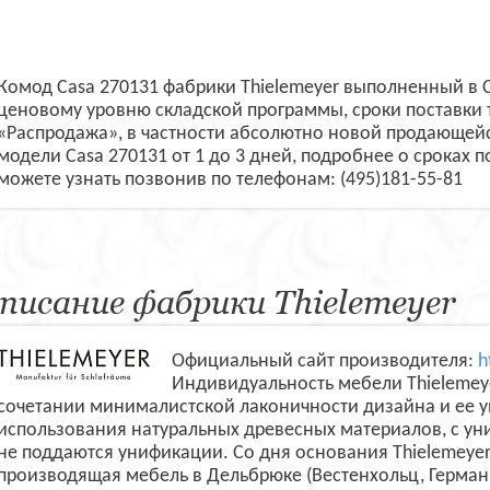
Комод Casa 270131 фабрики Thielemeyer выполненный в 
ценовому уровню складской программы, сроки поставки 
«Распродажа», в частности абсолютно новой продающейс
модели Casa 270131 от 1 до 3 дней, подробнее о сроках 
можете узнать позвонив по телефонам: (495)181-55-81
писание фабрики Thielemeyer
Официальный сайт производителя:
h
Индивидуальность мебели Thielemey
сочетании минималистской лаконичности дизайна и ее ун
использования натуральных древесных материалов, с уни
не поддаются унификации. Со дня основания Thielemeyer
производящая мебель в Дельбрюке (Вестенхольц, Герман