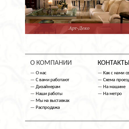
Арт-Деко
О КОМПАНИИ
КОНТАКТ
О нас
Как с нами с
С вами работают
Схема проез
Дизайнерам
На машине
Наши работы
На метро
Мы на выставках
Распродажа