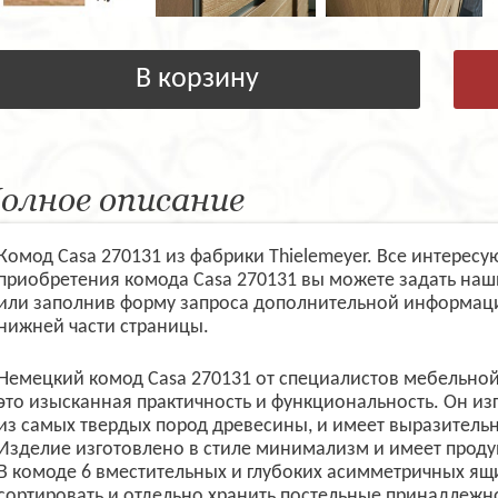
В корзину
олное описание
Комод Casa 270131 из фабрики Thielemeyer. Все интерес
приобретения комода Casa 270131 вы можете задать наш
или заполнив форму запроса дополнительной информаци
нижней части страницы.
Немецкий комод Casa 270131 от специалистов мебельной
это изысканная практичность и функциональность. Он из
из самых твердых пород древесины, и имеет выразительн
Изделие изготовлено в стиле минимализм и имеет прод
В комоде 6 вместительных и глубоких асимметричных ящ
сортировать и отдельно хранить постельные принадлежнос