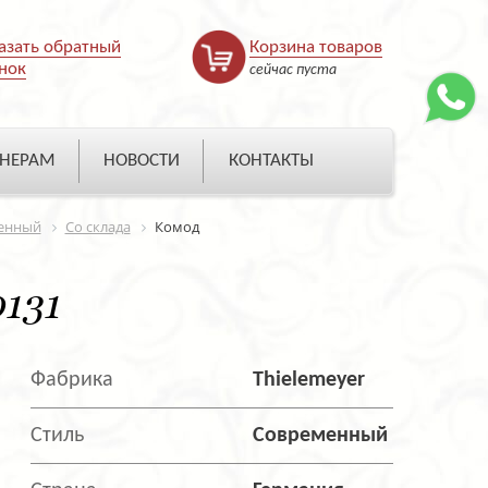
азать обратный
Корзина товаров
нок
сейчас пуста
НЕРАМ
НОВОСТИ
КОНТАКТЫ
енный
Со склада
Комод
0131
Фабрика
Thielemeyer
Стиль
Современный