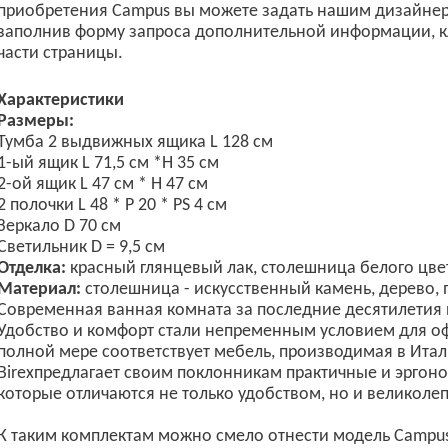
приобретения Campus вы можете задать нашим дизайнер
заполнив форму запроса дополнительной информации, к
части страницы.
Характеристики
Размеры:
Тумба
2 выдвижных ящика L 128 см
1-ый ящик L 71,5 см *H 35 см
2-ой ящик L 47 см * H 47 см
2 полочки L 48 * P 20 * PS 4 см
Зеркало D 70 см
Светильник D = 9,5 см
Отделка:
красный глянцевый лак, с
толешница белого цве
Материал:
столешница - искусственный камень, дерево, 
Современная ванная комната за последние десятилетия 
Удобство и комфорт стали непременным условием для о
полной мере соответствует мебель, производимая в Итал
Birexпредлагает своим поклонникам практичные и эргон
которые отличаются не только удобством, но и великол
К таким комплектам можно смело отнести модель Campus