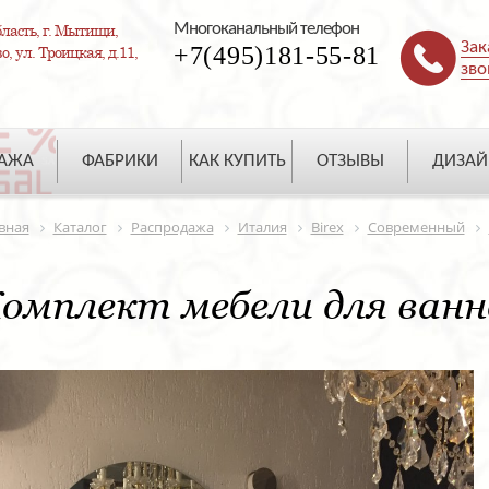
Многоканальный телефон
ласть, г. Мытищи,
Зак
+7(495)181-55-81
, ул. Троицкая, д.11,
зво
ДАЖА
ФАБРИКИ
КАК КУПИТЬ
ОТЗЫВЫ
ДИЗАЙ
вная
Каталог
Распродажа
Италия
Birex
Современный
омплект мебели для ванн