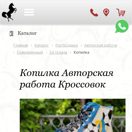
Toggle
navigation
Каталог
Главная
Каталог
Распродажа
Авторская работа
Современный
Со склада
Копилка
Копилка Авторская
работа Кроссовок