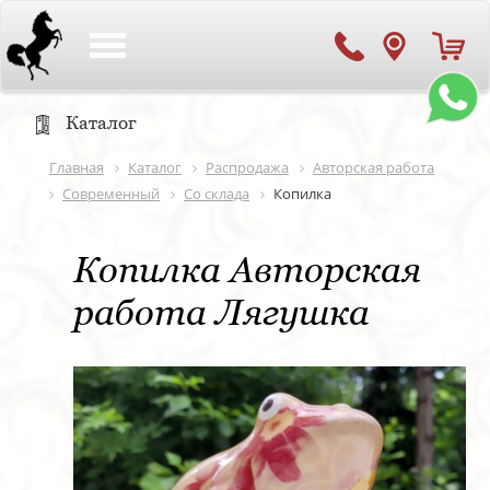
Toggle
navigation
Каталог
Главная
Каталог
Распродажа
Авторская работа
Современный
Со склада
Копилка
Копилка Авторская
работа Лягушка