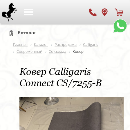
Toggle
navigation
Каталог
Главная
Каталог
Распродажа
Calligaris
Современный
Со склада
Ковер
Ковер Calligaris
Connect CS/7255-B