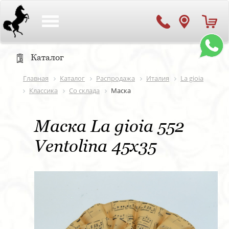
Toggle
navigation
Каталог
Главная
Каталог
Распродажа
Италия
La gioia
Классика
Со склада
Маска
Маска La gioia 552
Ventolina 45х35