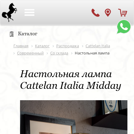
Toggle
navigation
Каталог
Главная
Каталог
Распродажа
Cattelan Italia
Современный
Со склада
Настольная лампа
Настольная лампа
Cattelan Italia Midday