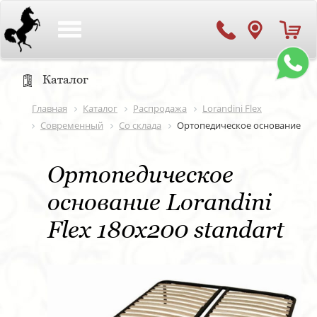
Toggle
navigation
Каталог
Главная
Каталог
Распродажа
Lorandini Flex
Современный
Со склада
Ортопедическое основание
Ортопедическое
основание Lorandini
Flex 180х200 standart