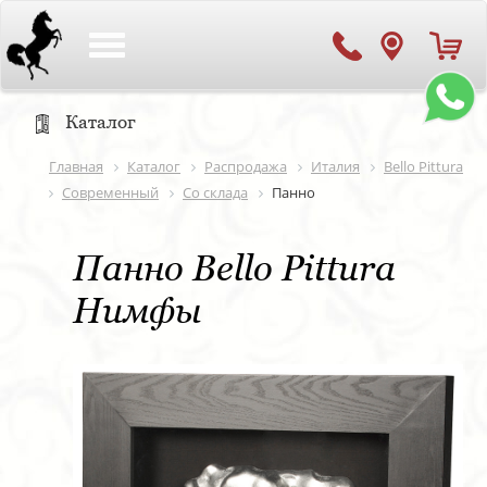
Toggle
navigation
Каталог
Главная
Каталог
Распродажа
Италия
Bello Pittura
Современный
Со склада
Панно
Панно Bello Pittura
Нимфы