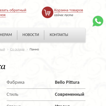
азать обратный
Корзина товаров
нок
сейчас пуста
НЕРАМ
НОВОСТИ
КОНТАКТЫ
ный
Со склада
Панно
ка
Фабрика
Bello Pittura
Стиль
Современный