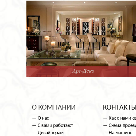
Арт-Деко
О КОМПАНИИ
КОНТАКТ
О нас
Как с нами с
С вами работают
Схема проез
Дизайнерам
На машине