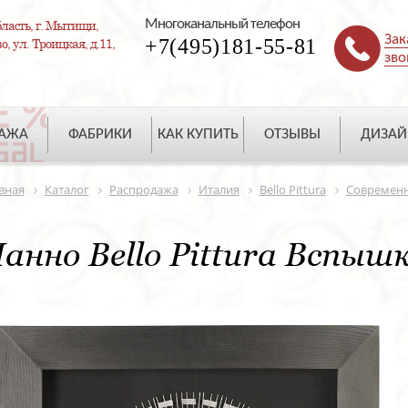
Многоканальный телефон
ласть, г. Мытищи,
Зак
+7(495)181-55-81
, ул. Троицкая, д.11,
зво
ДАЖА
ФАБРИКИ
КАК КУПИТЬ
ОТЗЫВЫ
ДИЗАЙ
вная
Каталог
Распродажа
Италия
Bello Pittura
Современ
анно Bello Pittura Вспыш