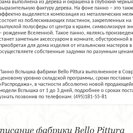
рама выполнена из дерева и окрашена в глубокий черный
выразительную фактуру дерева. На фоне панно – это так
эффектно выделяется композиция из металлических мелки
состоит из поблескивающих пластинок, закрепленных на т
выпуклой полусферы от центра к краям, символизируя э
– рождение Вселенной. Такое панно, являясь произведен
станет заметным аксессуаром в комнате, обустроенной в
приобретая для дома изделия от итальянских мастеров в
осуществляете собственные задумки по разумным ценам
Панно Вспышка фабрики Bello Pittura выполненное в Сов
ценовому уровню складской программы, сроки поставки 
«Распродажа», в частности абсолютно новой продающейс
модели Вспышка от 1 до 3 дней, подробнее о сроках пос
узнать позвонив по телефонам: (495)181-55-81
писание фабрики Bello Pittura