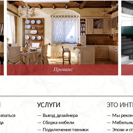
Прованс
Ы
УСЛУГИ
ЭТО ИНТ
вязаться
Выезд дизайнера
Мы реко
да
Сборка мебели
Мебельны
Подключение техники
Эпохи и с