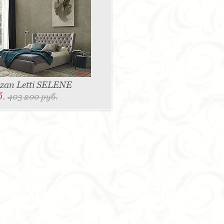
zan Letti SELENE
б.
403 200 руб.