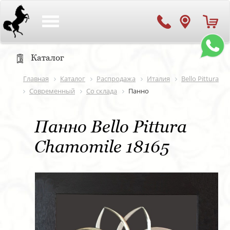
Toggle
navigation
Каталог
Главная
Каталог
Распродажа
Италия
Bello Pittura
Современный
Со склада
Панно
Панно Bello Pittura
Chamomile 18165