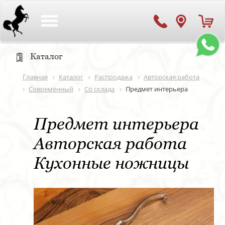
Toggle
navigation
Каталог
Главная
Каталог
Распродажа
Авторская работа
Современный
Со склада
Предмет интерьера
Предмет интерьера
Авторская работа
Кухонные ножницы